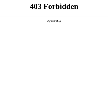
产品及服务
行业解决方案
合作伙伴
投资者关系
称“NO钱包数码”、“我们”和“我们的”）深知隐私对您的重要性
简称“本政策”）。本政策阐述了NO钱包数码如何处理您的个人数据，但本
充政策中，或者在收集数据时提供的通知中发布。
：